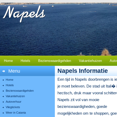
Home
Hotels
Bezienswaardigehden
Vakantiehuizen
Auto
Napels Informatie
Menu
Een tijd in Napels doorbrengen is i
Home
Hotels
je moet beleven. De stad uit Itali� 
Bezienswaardigehden
hectisch, druk maar vooral schitter
Vakantiehuizen
Napels zit vol van mooie
Autoverhuur
bezienswaardigheden, goede
Vliegtickets
Weer in Catania
mogelijkheden om te shoppen, go