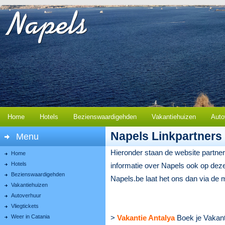
Home
Hotels
Bezienswaardigehden
Vakantiehuizen
Auto
Napels Linkpartners
Menu
Hieronder staan de website partne
Home
Hotels
informatie over Napels ook op deze 
Bezienswaardigehden
Napels.be laat het ons dan via de 
Vakantiehuizen
Autoverhuur
Vliegtickets
Weer in Catania
>
Vakantie Antalya
Boek je Vakanti